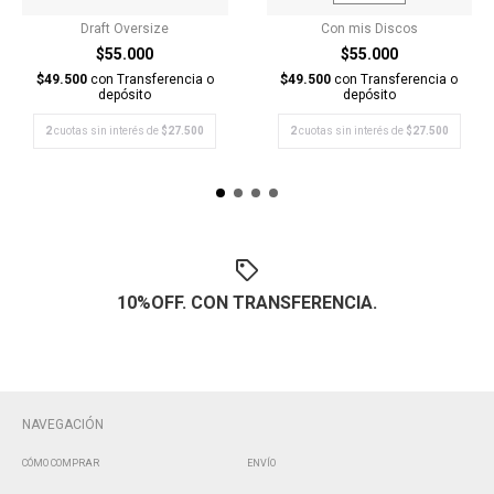
Draft Oversize
Con mis Discos
$55.000
$55.000
$49.500
con
Transferencia o
$49.500
con
Transferencia o
depósito
depósito
2
cuotas sin interés de
$27.500
2
cuotas sin interés de
$27.500
10%OFF. CON TRANSFERENCIA.
NAVEGACIÓN
CÓMO COMPRAR
ENVÍO