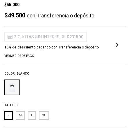
$55.000
$49.500
con
Transferencia o depósito
2
CUOTAS SIN INTERÉS DE
$27.500
10% de descuento
pagando con Transferencia o depósito
VER MEDIOS DE PAGO
COLOR:
BLANCO
TALLE:
S
S
M
L
XL