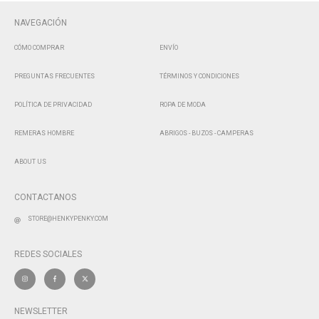
NAVEGACIÓN
CÓMO COMPRAR
ENVÍO
PREGUNTAS FRECUENTES
TÉRMINOS Y CONDICIONES
POLÍTICA DE PRIVACIDAD
ROPA DE MODA
REMERAS HOMBRE
ABRIGOS - BUZOS - CAMPERAS
ABOUT US
CONTACTANOS
STORE@HENKYPENKY.COM
REDES SOCIALES
NEWSLETTER