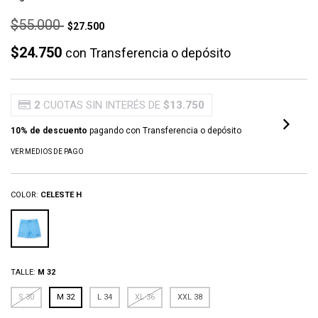
$55.000
$27.500
$24.750
con
Transferencia o depósito
2
CUOTAS SIN INTERÉS DE
$13.750
10% de descuento
pagando con Transferencia o depósito
VER MEDIOS DE PAGO
COLOR:
CELESTE H
TALLE:
M 32
S 30
M 32
L 34
XL 36
XXL 38