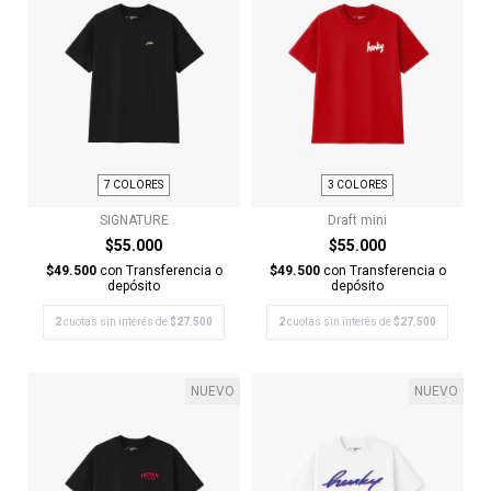
7 COLORES
3 COLORES
SIGNATURE
Draft mini
$55.000
$55.000
$49.500
con
Transferencia o
$49.500
con
Transferencia o
depósito
depósito
2
cuotas sin interés de
$27.500
2
cuotas sin interés de
$27.500
NUEVO
NUEVO