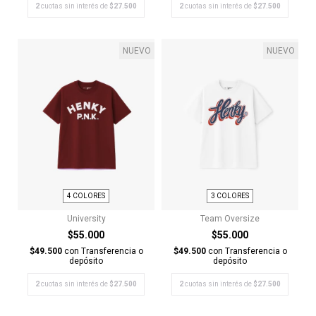
2
cuotas sin interés de
$27.500
2
cuotas sin interés de
$27.500
NUEVO
NUEVO
4 COLORES
3 COLORES
University
Team Oversize
$55.000
$55.000
$49.500
con
Transferencia o
$49.500
con
Transferencia o
depósito
depósito
2
cuotas sin interés de
$27.500
2
cuotas sin interés de
$27.500