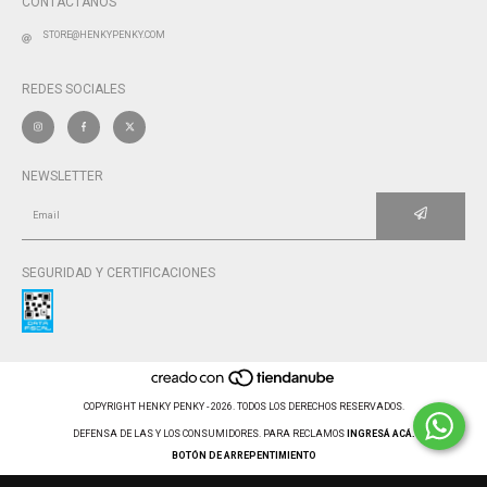
CONTACTANOS
STORE@HENKYPENKY.COM
REDES SOCIALES
NEWSLETTER
SEGURIDAD Y CERTIFICACIONES
COPYRIGHT HENKY PENKY - 2026. TODOS LOS DERECHOS RESERVADOS.
DEFENSA DE LAS Y LOS CONSUMIDORES. PARA RECLAMOS
INGRESÁ ACÁ.
BOTÓN DE ARREPENTIMIENTO