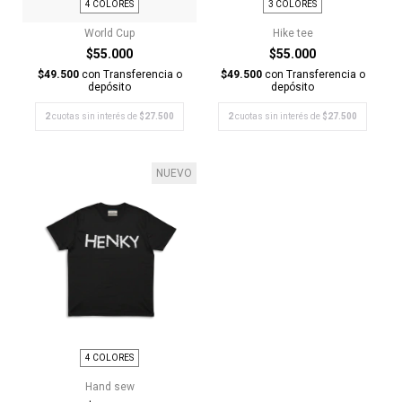
4 COLORES
3 COLORES
World Cup
Hike tee
$55.000
$55.000
$49.500
con
Transferencia o
$49.500
con
Transferencia o
depósito
depósito
2
cuotas sin interés de
$27.500
2
cuotas sin interés de
$27.500
NUEVO
4 COLORES
Hand sew