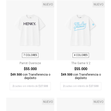
NUEVO
NUEVO
7 COLORES
4 COLORES
Parrot Oversize
The Game V.2
$55.000
$55.000
$49.500
con
Transferencia o
$49.500
con
Transferencia o
depósito
depósito
2
cuotas sin interés de
$27.500
2
cuotas sin interés de
$27.500
NUEVO
NUEVO